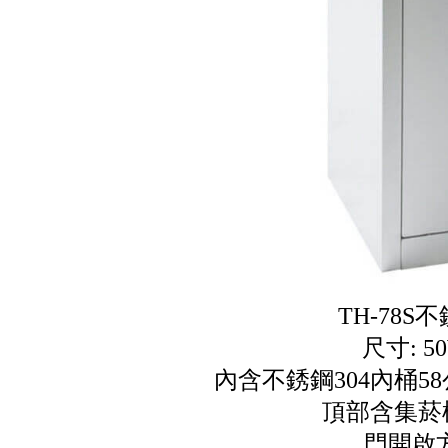
TH-78S
尺寸: 50
內含不銹鋼304內桶58公升
頂部含集菸
門開啟方