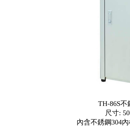
TH-86S
尺寸: 50
內含不銹鋼304內桶1